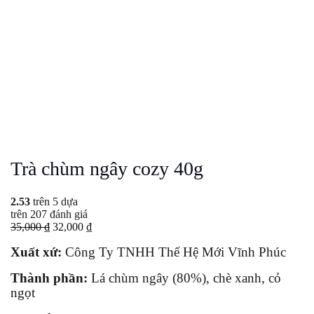
Trà chùm ngây cozy 40g
2.53
trên 5 dựa
trên
207
đánh giá
Giá
Giá
35,000
₫
32,000
₫
gốc
hiện
Xuất xứ:
Công Ty TNHH Thế Hệ Mới Vĩnh Phúc
là:
tại
35,000 ₫.
là:
Thành phần:
Lá chùm ngây (80%), chè xanh, cỏ
32,000 ₫.
ngọt