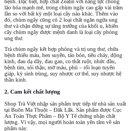
bệnh. Đặc biệt, hợp chất Zeatin với năng lực chống
lão hóa mạnh mẽ, trong chùm ngây cao gấp vài trăm
lần so với bất kỳ một loại cây nào khác. Thêm vào
đó, chùm ngây cũng có 2 loại chất ngăn ngừa ung
thư
và chặn đứng sự tăng trưởng của khối u, khiến
cây chùm ngây được mệnh danh là loại cây phòng
ung thư.
Trà chùm ngây kết hợp phòng và trị ung thư, chữa
bệnh thiếu máu, hen suyễn, táo bón, tiêu chảy, động
kinh, đau dạ dầy, đau gan, co thắt ruột, nhức đầu,
bệnh tim, sỏi thận, mỡ máu, phù – rối loạn tuyến
giáp, ký sinh trùng, suy nhược cơ thể, suy nhược hệ
thần kinh.
2. Cam kết chất lượng
Shop Trà Việt nhập sản phẩm trực tiếp từ nhà sản xuất
tại Buôn Ma Thuột – Đăk Lắk. Sản phẩm được Cục
An Toàn Thực Phẩm – Bộ Y Tế chứng nhận chất
lượng. Vì vậy, mọi người hoàn toàn yên tâm về sản
phẩm này
.