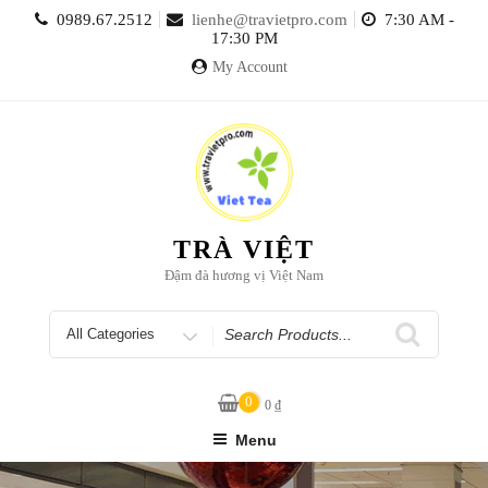
Skip
0989.67.2512
lienhe@travietpro.com
7:30 AM -
to
17:30 PM
content
My Account
TRÀ VIỆT
Đậm đà hương vị Việt Nam
Search
for
0
0
₫
Menu