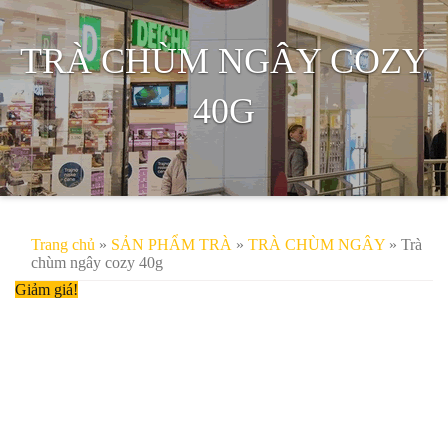
TRÀ CHÙM NGÂY COZY
40G
Trang chủ
»
SẢN PHẨM TRÀ
»
TRÀ CHÙM NGÂY
» Trà
chùm ngây cozy 40g
Giảm giá!