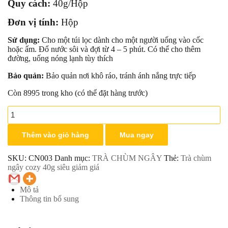
Quy cách:
40g/Hộp
Đơn vị tính:
Hộp
Sử dụng:
Cho một túi lọc dành cho một người uống vào cốc
hoặc ấm. Đổ nước sôi và đợi từ 4 – 5 phút. Có thể cho thêm
đường, uống nóng lạnh tùy thích
Bảo quản:
Bảo quản nơi khô ráo, tránh ánh nắng trực tiếp
Còn 8995 trong kho (có thể đặt hàng trước)
Trà
chùm
ngây
Thêm vào giỏ hàng
Mua ngay
cozy
40g
số
SKU:
CN003
Danh mục:
TRÀ CHÙM NGÂY
Thẻ:
Trà chùm
lượng
ngây cozy 40g siêu giảm giá
Mô tả
Thông tin bổ sung