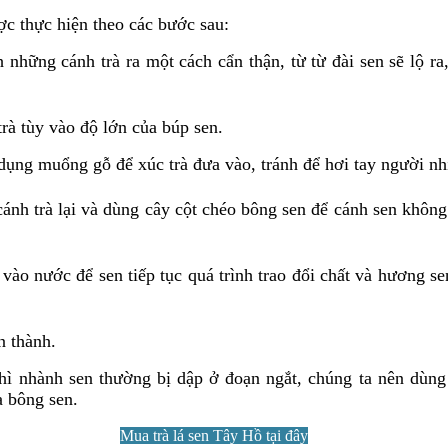
c thực hiện theo các bước sau:
những cánh trà ra một cách cẩn thận, từ từ đài sen sẽ lộ ra
rà tùy vào độ lớn của búp sen.
ụng muổng gỗ để xúc trà đưa vào, tránh để hơi tay người nhi
nh trà lại và dùng cây cột chéo bông sen để cánh sen không
ào nước để sen tiếp tục quá trình trao đổi chất và hương sen
n thành.
thì nhành sen thường bị dập ở đoạn ngắt, chúng ta nên dùn
a bông sen.
Mua trà lá sen Tây Hồ tại đây