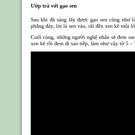
Ướp trà với gạo sen
Sau khi đã sàng lấy được gạo sen cũng như là
phẳng đáy, lót lá sen vào, rãi đều xen kẽ một l
Cuối cùng, những người nghệ nhân sẽ đem sao 
xen kẽ rồi đem đi sao tiếp, làm như vậy từ 5 –