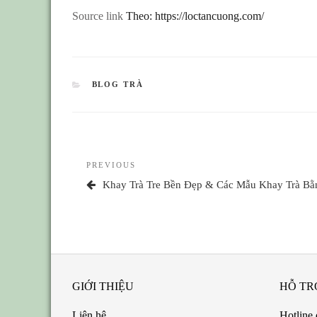
Source link
Theo: https://loctancuong.com/
CATEGORIES
BLOG TRÀ
Điều
Previous
PREVIOUS
hướng
Post
Khay Trà Tre Bền Đẹp & Các Mẫu Khay Trà Bằ
bài
viết
GIỚI THIỆU
HỖ TR
Liên hệ
Hotline 