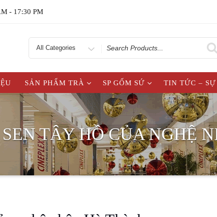
AM - 17:30 PM
Search
for
IỆU
SẢN PHẨM TRÀ
SP GỐM SỨ
TIN TỨC – SỰ
 SEN TÂY HỒ CỦA NGHỆ 