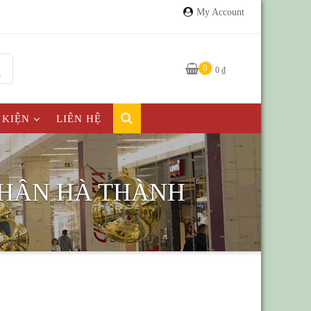
My Account
0
0
₫
 KIỆN
LIÊN HỆ
NHÂN HÀ THÀNH