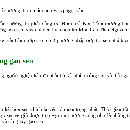
ới hương thơm cốm non và vị ngọt sâu.
Tân Cương thì phải dùng trà Đinh, trà Nõn Tôm thượng hạ
ng hoa sen, vậy chỉ nên lựa chọn trà Móc Câu Thái Nguyên đ
 sẽ tiến hành ướp sen, có 2 phương pháp ướp trà sen phổ biế
ng gạo sen
g người nghệ nhân đã phải bỏ rất nhiều công sức và thời gi
n hái hoa sen chính là yếu tố quan trọng nhất. Thời gian tố
o sen sẽ giữ được trọn vẹn mùi hương cũng như là những tin
 và sàng lấy gạo sen.