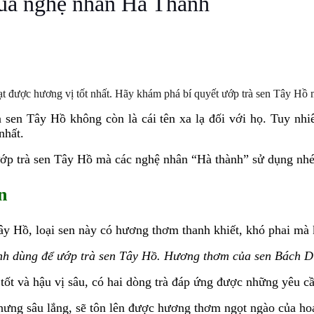
của nghệ nhân Hà Thành
đạt được hương vị tốt nhất. Hãy khám phá bí quyết ướp trà sen Tây Hồ
à sen Tây Hồ
không còn là cái tên xa lạ đối với họ. Tuy nhi
nhất.
ướp trà sen Tây Hồ
mà các nghệ nhân “Hà thành” sử dụng nhé
n
ây Hồ, loại sen này có hương thơm thanh khiết, khó phai mà 
nh dùng để ướp trà sen Tây Hồ. Hương thơm của sen Bách Di
 tốt và hậu vị sâu, có hai dòng trà đáp ứng được những yêu cầ
ưng sâu lắng, sẽ tôn lên được hương thơm ngọt ngào của ho