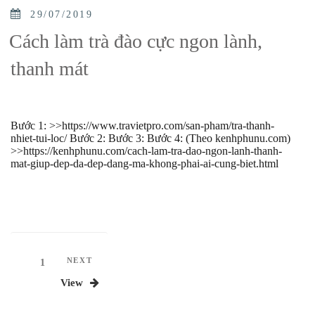
POSTED
29/07/2019
ON
Cách làm trà đào cực ngon lành,
thanh mát
Bước 1: >>https://www.travietpro.com/san-pham/tra-thanh-
nhiet-tui-loc/ Bước 2: Bước 3: Bước 4: (Theo kenhphunu.com)
>>https://kenhphunu.com/cach-lam-tra-dao-ngon-lanh-thanh-
mat-giup-dep-da-dep-dang-ma-khong-phai-ai-cung-biet.html
Phân
Next
NEXT
Page
1
Post
trang
View
bài