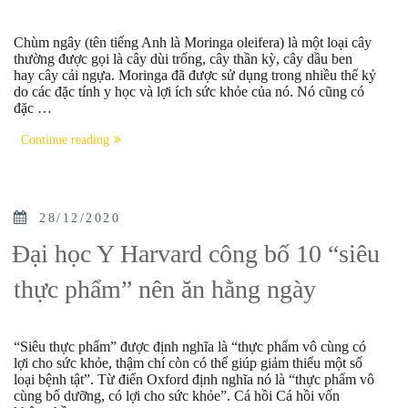
Chùm ngây (tên tiếng Anh là Moringa oleifera) là một loại cây
thường được gọi là cây dùi trống, cây thần kỳ, cây dầu ben
hay cây cải ngựa. Moringa đã được sử dụng trong nhiều thế kỷ
do các đặc tính y học và lợi ích sức khỏe của nó. Nó cũng có
đặc …
“Điều
Continue reading
gì
làm
cho
cây
chùm
POSTED
28/12/2020
ngây
ON
tốt
Đại học Y Harvard công bố 10 “siêu
cho
sức
thực phẩm” nên ăn hằng ngày
khỏe
của
bạn?”
“Siêu thực phẩm” được định nghĩa là “thực phẩm vô cùng có
lợi cho sức khỏe, thậm chí còn có thể giúp giảm thiểu một số
loại bệnh tật”. Từ điển Oxford định nghĩa nó là “thực phẩm vô
cùng bổ dưỡng, có lợi cho sức khỏe”. Cá hồi Cá hồi vốn