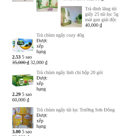
Trà đinh lăng túi
giấy 25 túi lọc 5g
mát gan giải độc
40,000
₫
Trà chùm ngây cozy 40g
Được
xếp
hạng
2.53
5 sao
Giá
Giá
35,000
₫
32,000
₫
gốc
hiện
Trà chùm ngây linh chi hộp 20 gói
là:
tại
Được
35,000 ₫.
là:
xếp
32,000 ₫.
hạng
2.29
5 sao
60,000
₫
Trà chùm ngây túi lọc Trường Sơn Đông
Được
xếp
hạng
3.00
5 sao