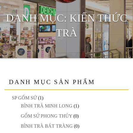
DANH MỤC:
KIẾN THỨC
TRÀ
DANH MỤC SẢN PHẨM
SP GỐM SỨ
(1)
BÌNH TRÀ MINH LONG
(1)
GỐM SỨ PHONG THỦY
(0)
BÌNH TRÀ BÁT TRÀNG
(0)