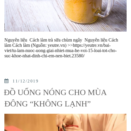
Nguyên liệu Cách làm trà sữa chùm ngây Nguyên liệu Cách
làm Cách làm (Nguồn: yeutre.vn) >>https://yeutre.vn/bai-
viet/tu-lam-nuoc-uong-giai-nhiet-mua-he-voi-15-loai-tot-cho-
suc-khoe-nhat-dinh-chi-em-nen-biet.23580/
POSTED
11/12/2019
ON
ĐỒ UỐNG NÓNG CHO MÙA
ĐÔNG “KHÔNG LẠNH”