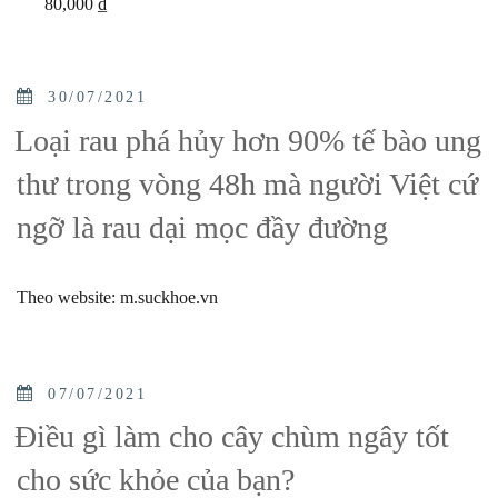
80,000
₫
POSTED
30/07/2021
ON
Loại rau phá hủy hơn 90% tế bào ung
thư trong vòng 48h mà người Việt cứ
ngỡ là rau dại mọc đầy đường
Theo website: m.suckhoe.vn
POSTED
07/07/2021
ON
Điều gì làm cho cây chùm ngây tốt
cho sức khỏe của bạn?