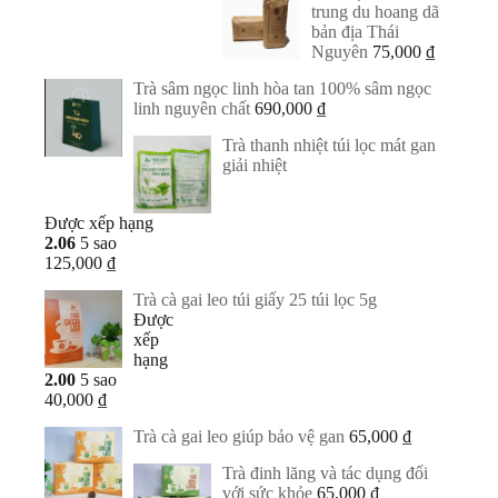
trung du hoang dã
bản địa Thái
Nguyên
75,000
₫
Trà sâm ngọc linh hòa tan 100% sâm ngọc
linh nguyên chất
690,000
₫
Trà thanh nhiệt túi lọc mát gan
giải nhiệt
Được xếp hạng
2.06
5 sao
125,000
₫
Trà cà gai leo túi giấy 25 túi lọc 5g
Được
xếp
hạng
2.00
5 sao
40,000
₫
Trà cà gai leo giúp bảo vệ gan
65,000
₫
Trà đinh lăng và tác dụng đối
với sức khỏe
65,000
₫