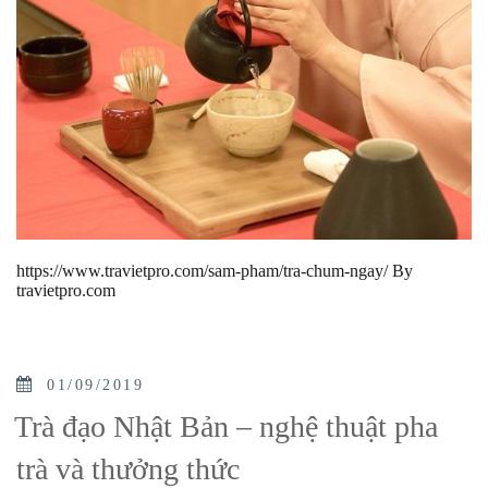
https://www.travietpro.com/sam-pham/tra-chum-ngay/ By
travietpro.com
POSTED
01/09/2019
ON
Trà đạo Nhật Bản – nghệ thuật pha
trà và thưởng thức