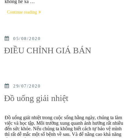
không hề xa …
“Đại
Continue reading
học
Y
Harvard
công
bố
POSTED
05/08/2020
10
ON
“siêu
ĐIỀU CHỈNH GIÁ BÁN
thực
phẩm”
nên
ăn
hằng
ngày”
POSTED
29/07/2020
ON
Đồ uống giải nhiệt
Đồ uống giải nhiệt trong cuộc sống hằng ngày, chúng ta làm
việc và học tập. Môi trường xung quanh ảnh hưởng rất nhiều
đến sức khỏe. Nếu chúng ta không biết cách tự bảo vệ mình
thì rất dễ mắc một số bệnh về sau. Và để nâng cao khả năng