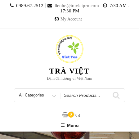
Skip
0989.67.2512
lienhe@travietpro.com
7:30 AM -
to
17:30 PM
content
My Account
TRÀ VIỆT
Đậm đà hương vị Việt Nam
Search
for
0
0
₫
Menu