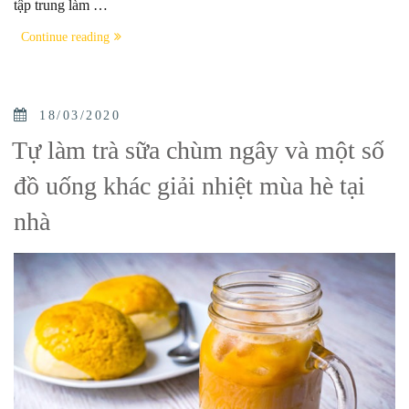
tập trung làm …
“Đồ
Continue reading
uống
giải
nhiệt”
POSTED
18/03/2020
ON
Tự làm trà sữa chùm ngây và một số
đồ uống khác giải nhiệt mùa hè tại
nhà