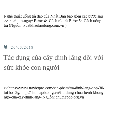
Nghệ thuật uống trà đạo của Nhật Bản bao gồm các bước sau
>>tra-chum-ngay/ Bước 4: Cách rót trà Bước 5: Cách uống
trà (Nguồn: xuatkhaulaodong.com.vn )
POSTED
20/08/2019
ON
Tác dụng của cây đinh lăng đối với
sức khỏe con người
>>https://www.travietpro.com/san-pham/tra-dinh-lang-hop-30-
tui-loc-2g/ http://chuthapdo.org.vn/tac-dung-chua-benh-khong-
ngo-cua-cay-dinh-lang- Nguồn: chuthapdo.org.vn