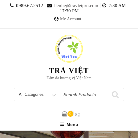
Skip
0989.67.2512
lienhe@travietpro.com
7:30 AM -
to
17:30 PM
content
My Account
TRÀ VIỆT
Đậm đà hương vị Việt Nam
Search
for
0
0
₫
Menu