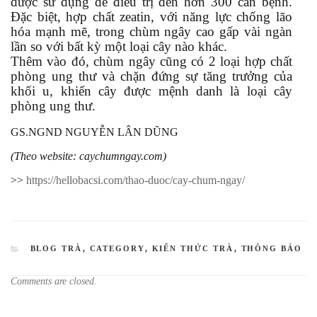
được sử dụng để điều trị đến hơn 300 căn bệnh.
Đặc biệt, hợp chất zeatin, với năng lực chống lão
hóa mạnh mẽ, trong chùm ngây cao gấp vài ngàn
lần so với bất kỳ một loại cây nào khác.
Thêm vào đó, chùm ngây cũng có 2 loại hợp chất
phòng ung thư và chặn đứng sự tăng trưởng của
khối u, khiến cây được mệnh danh là loại cây
phòng ung thư.
GS.NGND NGUYỄN LÂN DŨNG
(Theo website: caychumngay.com)
>>
https://hellobacsi.com/thao-duoc/cay-chum-ngay/
CATEGORIES
BLOG TRÀ
,
CATEGORY
,
KIẾN THỨC TRÀ
,
THÔNG BÁO
Comments are closed.