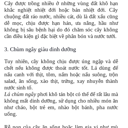
n
Cây được trồng nhiều ở những vùng đất khô hạn
g
khắc nghiệt nhiệt đới hoặc bán nhiệt đới. Cây
â
y
chuộng đất ráo nước, nhiều cát, dù là đất xấu cũng
dễ mọc, chịu được hạn hán, ưa nắng, hầu như
không bị sâu bệnh hại do đó chăm sóc cây không
cần điều kiện gì đặc biệt về phân bón và nước tưới.
3. Chùm ngây giàu dinh dưỡng
Tuy nhiên, cây không chịu được úng ngập và dễ
chết nếu không được thoát nước tốt. Lá dùng để
nấu canh với thịt, tôm, nấm hoặc nấu suông, trộn
salad, ăn sống, xào thịt, trứng, xay nhuyễn thành
nước sinh tố.
Lá chùm ngây
phơi khô tán bột có thể để rất lâu mà
không mất dinh dưỡng, sử dụng cho nhiều món ăn
như cháo, bột trẻ em, nhào bột bánh, pha nước
uống.
Rễ non của cây ăn sống hoặc làm gia vị như mù