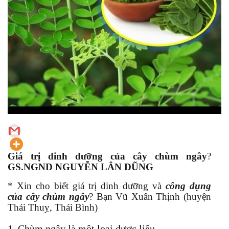
Giá trị dinh dưỡng của cây chùm ngây
?
GS.NGND NGUYỄN LÂN DŨNG
* Xin cho biết giá trị dinh dưỡng và
công dụng
của cây chùm ngây
? Bạn Vũ Xuân Thịnh (huyện
Thái Thuỵ, Thái Bình)
1. Chùm ngây là một loại dược liệu