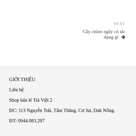
Điều
hướng
Next
NEXT
bài
Post
Cây chùm ngây có tác
viết
dụng gì
GIỚI THIỆU
Liên hệ
Shop bán lẻ Trà Việt 2
ĐC: 113 Nguyễn Trãi, Tâm Thăng, Cư Jut, Dak Nông.
ĐT: 0944.083.297