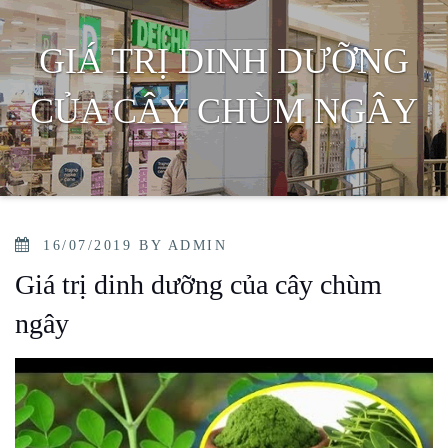
GIÁ TRỊ DINH DƯỠNG
CỦA CÂY CHÙM NGÂY
POSTED
16/07/2019
BY
ADMIN
ON
Giá trị dinh dưỡng của cây chùm
ngây