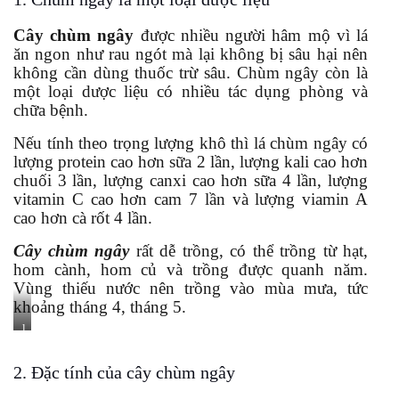
Cây chùm ngây
được nhiều người hâm mộ vì lá
ăn ngon như rau ngót mà lại không bị sâu hại nên
không cần dùng thuốc trừ sâu. Chùm ngây còn là
một loại dược liệu có nhiều tác dụng phòng và
chữa bệnh.
Nếu tính theo trọng lượng khô thì lá chùm ngây có
lượng protein cao hơn sữa 2 lần, lượng kali cao hơn
chuối 3 lần, lượng canxi cao hơn sữa 4 lần, lượng
vitamin C cao hơn cam 7 lần và lượng viamin A
cao hơn cà rốt 4 lần.
Cây chùm ngây
rất dễ trồng, có thể trồng từ hạt,
hom cành, hom củ và trồng được quanh năm.
Vùng thiếu nước nên trồng vào mùa mưa, tức
khoảng tháng 4, tháng 5.
l
á
c
h
2. Đặc tính của cây chùm ngây
ù
m