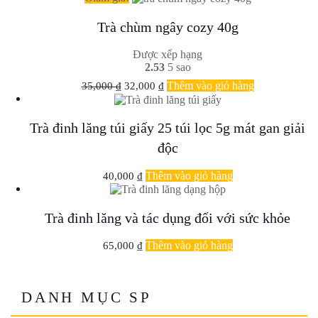
Trà chùm ngây cozy 40g
Được xếp hạng
2.53
5 sao
Giá
Giá
Thêm vào giỏ hàng
35,000
₫
32,000
₫
gốc
hiện
là:
tại
35,000 ₫.
là:
Trà đinh lăng túi giấy 25 túi lọc 5g mát gan giải
32,000 ₫.
độc
Thêm vào giỏ hàng
40,000
₫
Trà đinh lăng và tác dụng đối với sức khỏe
Thêm vào giỏ hàng
65,000
₫
DANH MỤC SP