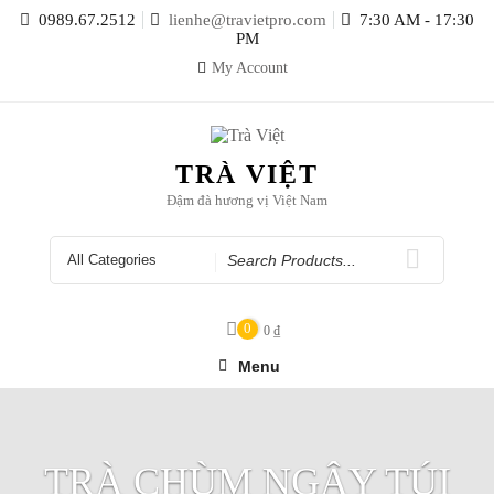
Skip
0989.67.2512
lienhe@travietpro.com
7:30 AM - 17:30
to
PM
content
My Account
TRÀ VIỆT
Đậm đà hương vị Việt Nam
Search
for
0
0
₫
Menu
TRÀ CHÙM NGÂY TÚI