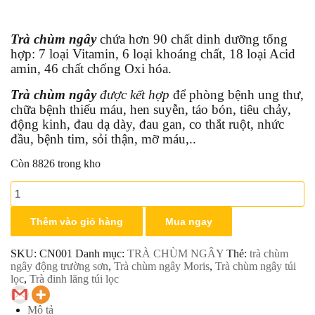
Trà chùm ngây
chứa hơn 90 chất dinh dưỡng tổng
hợp: 7 loại Vitamin, 6 loại khoáng chất, 18 loại Acid
amin, 46 chất chống Oxi hóa.
Trà chùm ngây
được kết hợp
để phòng bệnh ung thư,
chữa bệnh thiếu máu, hen suyễn, táo bón, tiêu chảy,
động kinh, đau dạ dày, đau gan, co thắt ruột, nhức
đầu, bệnh tim, sỏi thận, mỡ máu,..
Còn 8826 trong kho
Trà
chùm
ngây
Thêm vào giỏ hàng
Mua ngay
túi
lọc
Trường
SKU:
CN001
Danh mục:
TRÀ CHÙM NGÂY
Thẻ:
trà chùm
Sơn
ngây động trường sơn
,
Trà chùm ngây Moris
,
Trà chùm ngây túi
Đông
lọc
,
Trà đinh lăng túi lọc
số
lượng
Mô tả