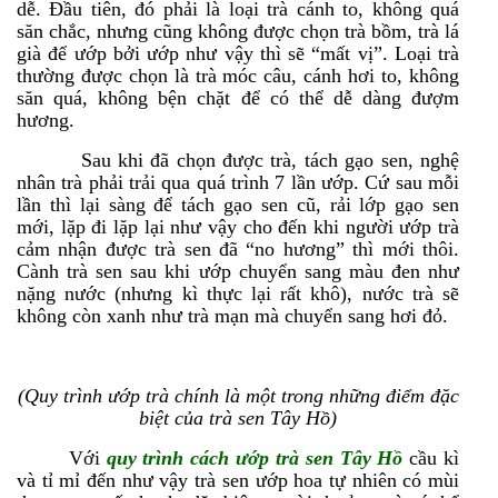
dễ. Đầu tiên, đó phải là loại trà cánh to, không quá
săn chắc, nhưng cũng không được chọn trà bồm, trà lá
già để ướp bởi ướp như vậy thì sẽ “mất vị”. Loại trà
thường được chọn là trà móc câu, cánh hơi to, không
săn quá, không bện chặt để có thể dễ dàng đượm
hương.
Sau khi đã chọn được trà, tách gạo sen, nghệ
nhân trà phải trải qua quá trình 7 lần ướp. Cứ sau mỗi
lần thì lại sàng để tách gạo sen cũ, rải lớp gạo sen
mới, lặp đi lặp lại như vậy cho đến khi người ướp trà
cảm nhận được trà sen đã “no hương” thì mới thôi.
Cành trà sen sau khi ướp chuyển sang màu đen như
nặng nước (nhưng kì thực lại rất khô), nước trà sẽ
không còn xanh như trà mạn mà chuyển sang hơi đỏ.
(Quy trình ướp trà chính là một trong những điểm đặc
biệt của trà sen Tây Hồ)
Với
quy trình cách ướp trà sen Tây Hồ
cầu kì
và tỉ mỉ đến như vậy trà sen ướp hoa tự nhiên có mùi