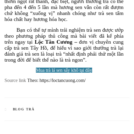
thơm ngọt rất thanh, đặc biệt, người thưởng trà có thể
pha đến 4 đến 5 lần mà hương sen vẫn còn rất đượm
chứ không “xuống vị” nhanh chóng như trà sen tẩm
hóa chất hay hương hóa học.
Bạn có thể tự mình trải nghiệm trà sen được ướp
theo phương pháp thủ công mà bài viết đã kể phía
trên ngay tại
Lộc Tân Cương –
đơn vị chuyên cung
cấp trà sen Tây Hồ, để hiểu vì sao giới thưởng trà lại
đánh giá trà sen là loại trà “nhất định phải thử một lần
trong đời để biết thế nào là trà ngon”.
Mua trà lá sen sấy khô tại đây
Source link
Theo: https://loctancuong.com/
CATEGORIES
BLOG TRÀ