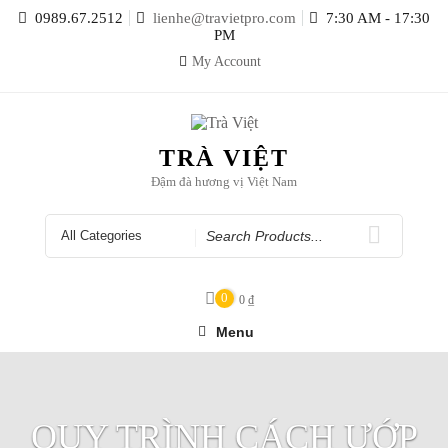
Skip
0989.67.2512
lienhe@travietpro.com
7:30 AM - 17:30
to
PM
content
My Account
TRÀ VIỆT
Đậm đà hương vị Việt Nam
Search
for
0
0
₫
Menu
QUY TRÌNH CÁCH ƯỚP