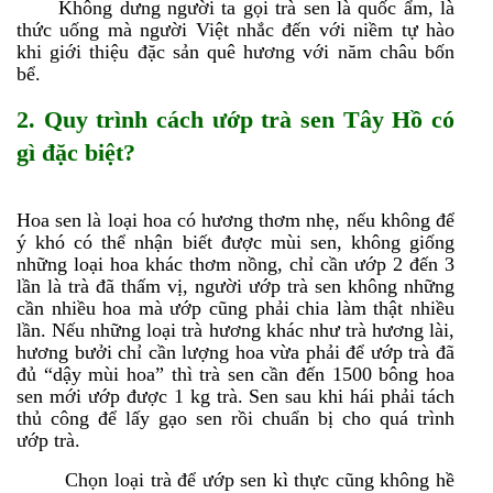
Không dưng người ta gọi trà sen là quốc ẩm, là
thức uống mà người Việt nhắc đến với niềm tự hào
khi giới thiệu đặc sản quê hương với năm châu bốn
bể.
2.
Quy trình cách ướp trà sen Tây Hồ
có
gì đặc biệt?
Hoa sen là loại hoa có hương thơm nhẹ, nếu không để
ý khó có thể nhận biết được mùi sen, không giống
những loại hoa khác thơm nồng, chỉ cần ướp 2 đến 3
lần là trà đã thấm vị, người ướp trà sen không những
cần nhiều hoa mà ướp cũng phải chia làm thật nhiều
lần. Nếu những loại trà hương khác như trà hương lài,
hương bưởi chỉ cần lượng hoa vừa phải để ướp trà đã
đủ “dậy mùi hoa” thì trà sen cần đến 1500 bông hoa
sen mới ướp được 1 kg trà. Sen sau khi hái phải tách
thủ công để lấy gạo sen rồi chuẩn bị cho quá trình
ướp trà.
Chọn loại trà để ướp sen kì thực cũng không hề