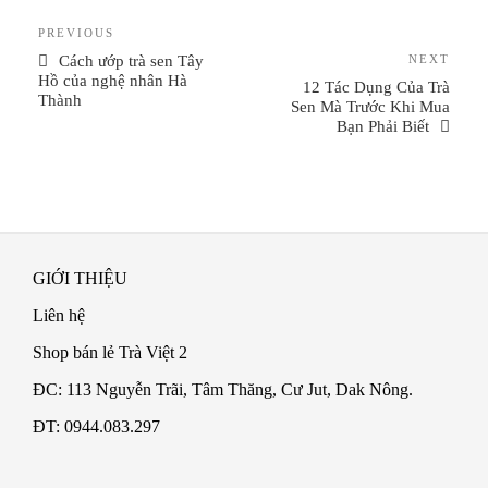
Điều
Previous
PREVIOUS
hướng
Post
Next
Cách ướp trà sen Tây
NEXT
bài
Post
Hồ của nghệ nhân Hà
12 Tác Dụng Của Trà
Thành
viết
Sen Mà Trước Khi Mua
Bạn Phải Biết
GIỚI THIỆU
Liên hệ
Shop bán lẻ Trà Việt 2
ĐC: 113 Nguyễn Trãi, Tâm Thăng, Cư Jut, Dak Nông.
ĐT: 0944.083.297