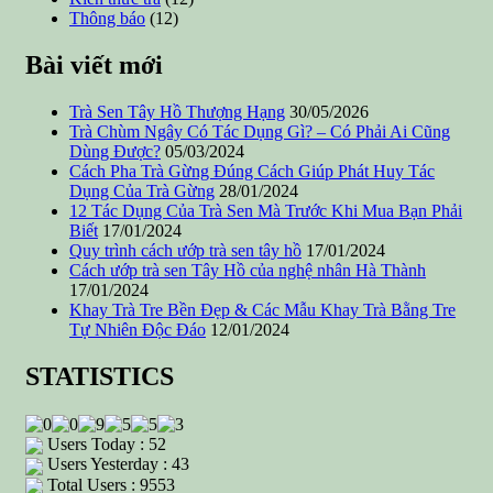
Thông báo
(12)
Bài viết mới
Trà Sen Tây Hồ Thượng Hạng
30/05/2026
Trà Chùm Ngây Có Tác Dụng Gì? – Có Phải Ai Cũng
Dùng Được?
05/03/2024
Cách Pha Trà Gừng Đúng Cách Giúp Phát Huy Tác
Dụng Của Trà Gừng
28/01/2024
12 Tác Dụng Của Trà Sen Mà Trước Khi Mua Bạn Phải
Biết
17/01/2024
Quy trình cách ướp trà sen tây hồ
17/01/2024
Cách ướp trà sen Tây Hồ của nghệ nhân Hà Thành
17/01/2024
Khay Trà Tre Bền Đẹp & Các Mẫu Khay Trà Bằng Tre
Tự Nhiên Độc Đáo
12/01/2024
STATISTICS
Users Today : 52
Users Yesterday : 43
Total Users : 9553