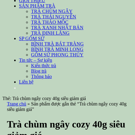
GIỚI THIỆU
SẢN PHẨM TRÀ
TRÀ CHÙM NGÂY
TRÀ THÁI NGUYÊN
TRÀ THẢO MỘC
TRÀ XANH NHẬT BẢN
TRÀ ĐINH LĂNG
SP GỐM SỨ
BÌNH TRÀ BÁT TRÀNG
BÌNH TRÀ MINH LONG
GỐM SỨ PHONG THỦY
Tin tức – Sự kiện
Kiến thức trà
Blog trà
Thông báo
Liên hệ
Thẻ:
Trà chùm ngây cozy 40g siêu giảm giá
Trang chủ
» Sản phẩm được gắn thẻ “Trà chùm ngây cozy 40g
siêu giảm giá”
Trà chùm ngây cozy 40g siêu