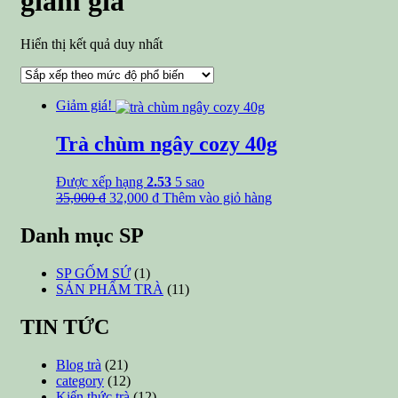
giảm giá
Hiển thị kết quả duy nhất
Giảm giá!
Trà chùm ngây cozy 40g
Được xếp hạng
2.53
5 sao
Giá
Giá
35,000
₫
32,000
₫
Thêm vào giỏ hàng
gốc
hiện
là:
tại
Danh mục SP
35,000 ₫.
là:
32,000 ₫.
SP GỐM SỨ
(1)
SẢN PHẨM TRÀ
(11)
TIN TỨC
Blog trà
(21)
category
(12)
Kiến thức trà
(12)