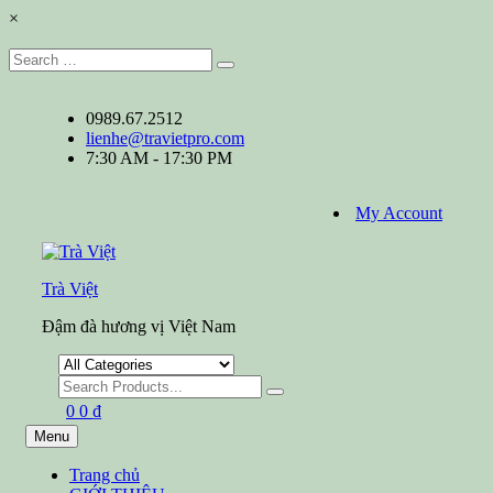
×
Search
Search
for:
Skip
0989.67.2512
to
lienhe@travietpro.com
content
7:30 AM - 17:30 PM
My Account
Trà Việt
Đậm đà hương vị Việt Nam
Search
for
0
0
₫
Menu
Trang chủ