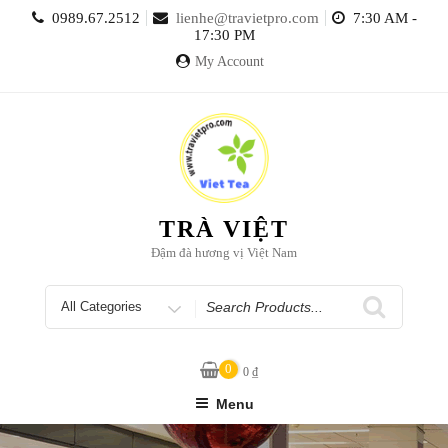
Skip
0989.67.2512
lienhe@travietpro.com
7:30 AM -
to
17:30 PM
content
My Account
TRÀ VIỆT
Đậm đà hương vị Việt Nam
Search
for
0
0
₫
Menu