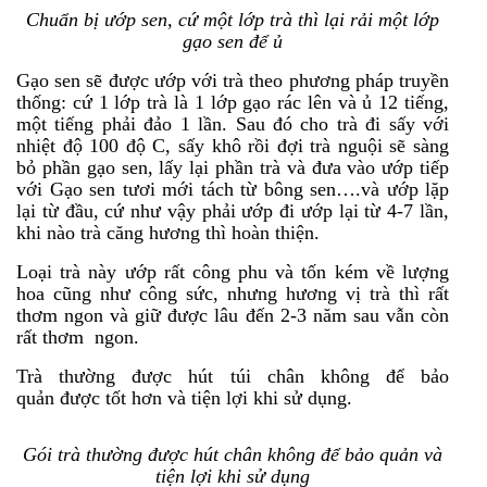
Chuẩn bị ướp sen, cứ một lớp trà thì lại rải một lớp
gạo sen để ủ
Gạo sen sẽ được ướp với trà theo phương pháp truyền
thống: cứ 1 lớp trà là 1 lớp gạo rác lên và ủ 12 tiếng,
một tiếng phải đảo 1 lần. Sau đó cho trà đi sấy với
nhiệt độ 100 độ C, sấy khô rồi đợi trà nguội sẽ sàng
bỏ phần gạo sen, lấy lại phần trà và đưa vào ướp tiếp
với Gạo sen tươi mới tách từ bông sen….và ướp lặp
lại từ đầu, cứ như vậy phải ướp đi ướp lại từ 4-7 lần,
khi nào trà căng hương thì hoàn thiện.
Loại trà này ướp rất công phu và tốn kém về lượng
hoa cũng như công sức, nhưng hương vị trà thì rất
thơm ngon và giữ được lâu đến 2-3 năm sau vẫn còn
rất thơm ngon.
Trà thường được hút túi chân không để bảo
quản được tốt hơn và tiện lợi khi sử dụng.
Gói trà thường được hút chân không để bảo quản và
tiện lợi khi sử dụng