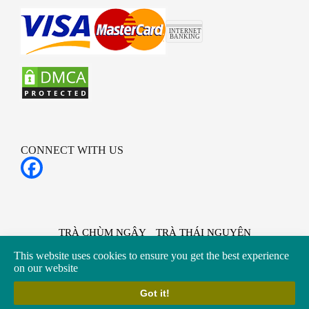
CONNECT WITH US
TRÀ CHÙM NGÂY
TRÀ THÁI NGUYÊN
TRÀ XANH NHẬT BẢN
TRÀ THẢO MỘC
This website uses cookies to ensure you get the best experience
TRÀ ĐINH LĂNG
SP GỐM SỨ
on our website
Got it!
Copyright @ 2017 - 2026 by travietpro.com