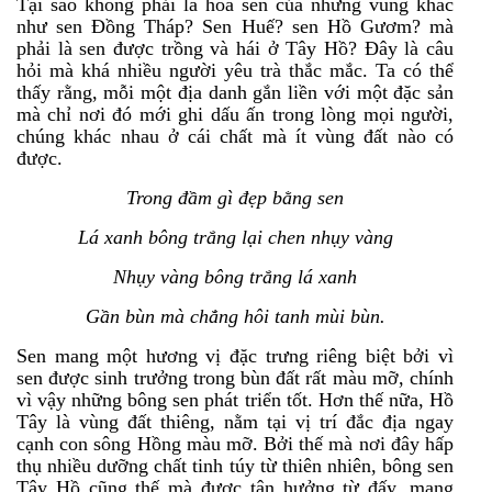
Tại sao không phải là hoa sen của những vùng khác
như sen Đồng Tháp? Sen Huế? sen Hồ Gươm? mà
phải là sen được trồng và hái ở Tây Hồ? Đây là câu
hỏi mà khá nhiều người yêu trà thắc mắc. Ta có thể
thấy rằng, mỗi một địa danh gắn liền với một đặc sản
mà chỉ nơi đó mới ghi dấu ấn trong lòng mọi người,
chúng khác nhau ở cái chất mà ít vùng đất nào có
được.
Trong đầm gì đẹp bằng sen
Lá xanh bông trắng lại chen nhụy vàng
Nhụy vàng bông trắng lá xanh
Gần bùn mà chẳng hôi tanh mùi bùn.
Sen mang một hương vị đặc trưng riêng biệt bởi vì
sen được sinh trưởng trong bùn đất rất màu mỡ, chính
vì vậy những bông sen phát triển tốt. Hơn thế nữa, Hồ
Tây là vùng đất thiêng, nằm tại vị trí đắc địa ngay
cạnh con sông Hồng màu mỡ. Bởi thế mà nơi đây hấp
thụ nhiều dưỡng chất tinh túy từ thiên nhiên, bông sen
Tây Hồ cũng thế mà được tận hưởng từ đấy, mang