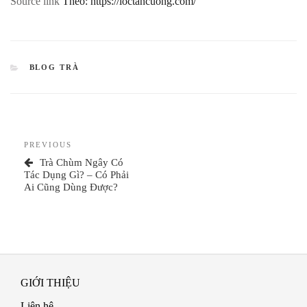
Source link
Theo: https://loctancuong.com/
CATEGORIES
BLOG TRÀ
Điều
Previous
PREVIOUS
hướng
Post
Trà Chùm Ngây Có
bài
Tác Dụng Gì? – Có Phải
Ai Cũng Dùng Được?
viết
GIỚI THIỆU
Liên hệ