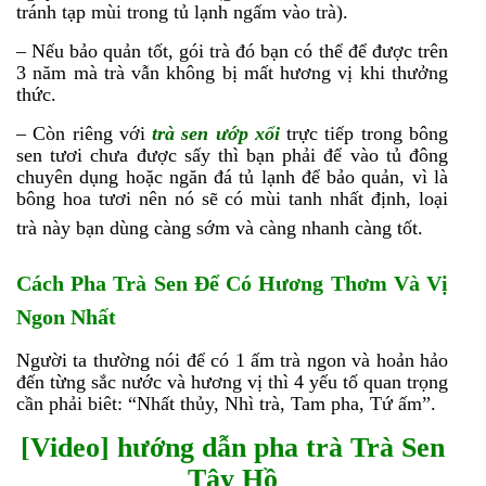
tránh tạp mùi trong tủ lạnh ngấm vào trà).
– Nếu bảo quản tốt, gói trà đó bạn có thể để được trên
3 năm mà trà vẫn không bị mất hương vị khi thưởng
thức.
– Còn riêng với
trà sen ướp xổi
trực tiếp trong bông
sen tươi chưa được sấy thì bạn phải để vào tủ đông
chuyên dụng hoặc ngăn đá tủ lạnh để bảo quản, vì là
bông hoa tươi nên nó sẽ có mùi tanh nhất định, loại
trà này bạn dùng càng sớm và càng nhanh càng tốt.
Cách Pha Trà Sen Để Có Hương Thơm Và Vị
Ngon Nhất
Người ta thường nói để có 1 ấm trà ngon và hoản hảo
đến từng sắc nước và hương vị thì 4 yếu tố quan trọng
cần phải biêt: “Nhất thủy, Nhì trà, Tam pha, Tứ ấm”.
[Video] hướng dẫn pha trà Trà Sen
Tây Hồ