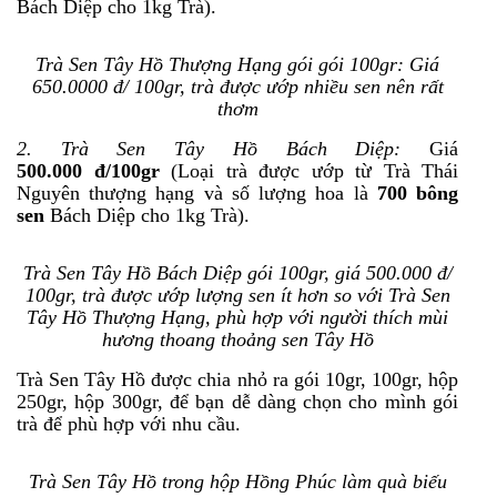
Bách Diệp cho 1kg Trà).
Trà Sen Tây Hồ Thượng Hạng gói gói 100gr: Giá
650.0000 đ/ 100gr, tr
à
đ
ư
ợc
ư
ớp nhi
ều sen n
ên r
ất
th
ơm
2. Trà Sen Tây Hồ Bách Diệp:
Giá
500.000 đ/100gr
(Loại trà được ướp từ Trà Thái
Nguyên thượng hạng và số lượng hoa là
700 bông
sen
Bách Diệp cho 1kg Trà).
Trà Sen Tây Hồ Bách Diệp gói 100gr, giá 500.000 đ/
100gr, trà được ướp l
ư
ợng sen ít hơn so với Trà Sen
Tây Hồ Thượng Hạng, phù hợp với người thích mùi
hương thoang thoảng sen Tây Hồ
Trà Sen Tây Hồ được chia nhỏ ra gói 10gr, 100gr, hộp
250gr, hộp 300gr, để bạn dễ dàng chọn cho mình gói
trà để phù hợp với nhu cầu.
Trà Sen Tây Hồ trong hộp Hồng Phúc làm quà biếu