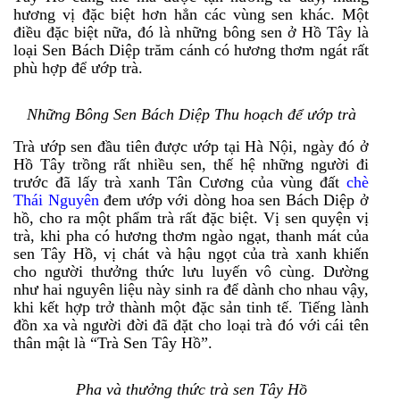
hương vị đặc biệt hơn hẳn các vùng sen khác. Một
điều đặc biệt nữa, đó là những bông sen ở Hồ Tây là
loại Sen Bách Diệp trăm cánh có hương thơm ngát rất
phù hợp để ướp trà.
Những Bông Sen Bách Diệp Thu hoạch để ướp trà
Trà ướp sen đầu tiên được ướp tại Hà Nội, ngày đó ở
Hồ Tây trồng rất nhiều sen, thế hệ những người đi
trước đã lấy trà xanh Tân Cương của vùng đất
chè
Thái Nguyên
đem ướp với dòng hoa sen Bách Diệp ở
hồ, cho ra một phẩm trà rất đặc biệt. Vị sen quyện vị
trà, khi pha có hương thơm ngào ngạt, thanh mát của
sen Tây Hồ, vị chát và hậu ngọt của trà xanh khiến
cho người thưởng thức lưu luyến vô cùng. Dường
như hai nguyên liệu này sinh ra để dành cho nhau vậy,
khi kết hợp trở thành một đặc sản tinh tế. Tiếng lành
đồn xa và người đời đã đặt cho loại trà đó với cái tên
thân mật là “Trà Sen Tây Hồ”.
Pha và thưởng thức trà sen Tây Hồ