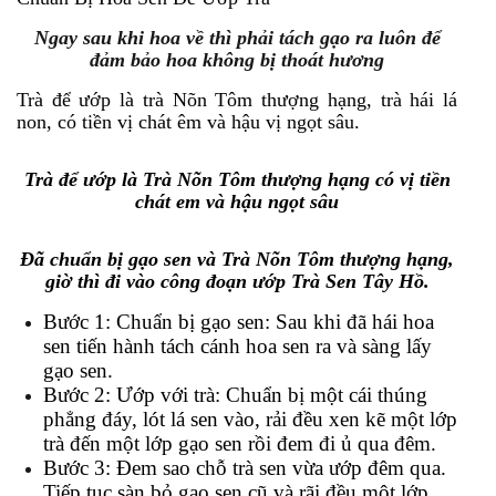
Ngay sau khi hoa về thì phải tách gạo ra luôn để
đảm bảo hoa không bị thoát hương
Trà để ướp là trà Nõn Tôm thượng hạng, trà hái lá
non, có tiền vị chát êm và hậu vị ngọt sâu.
Trà để ướp là Trà Nõn Tôm thượng hạng có vị tiền
chát em và hậu ngọt sâu
Đã chuẩn bị gạo sen và Trà Nõn Tôm thượng hạng,
giờ thì đi vào công đoạn ướp Trà Sen Tây Hồ.
Bước 1: Chuẩn bị gạo sen: Sau khi đã hái hoa
sen tiến hành tách cánh hoa sen ra và sàng lấy
gạo sen.
Bước 2: Ướp với trà: Chuẩn bị một cái thúng
phẳng đáy, lót lá sen vào, rải đều xen kẽ một lớp
trà đến một lớp gạo sen rồi đem đi ủ qua đêm.
Bước 3: Đem sao chỗ trà sen vừa ướp đêm qua.
Tiếp tục sàn bỏ gạo sen cũ và rãi đều một lớp