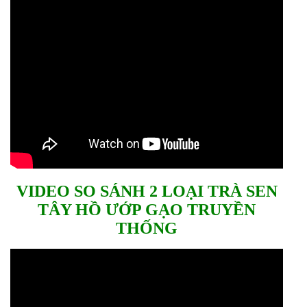
VIDEO SO SÁNH 2 LOẠI TRÀ SEN
TÂY HỒ
Ư
ỚP G
ẠO TRUY
ỀN
TH
ỐNG