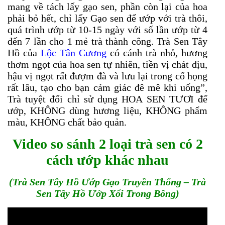
mang về tách lấy gạo sen, phần còn lại của hoa
phải bỏ hết, chỉ lấy Gạo sen để ướp với trà thôi,
quá trình ướp từ 10-15 ngày với số lần ướp từ 4
đến 7 lần cho 1 mẻ trà thành công. Trà Sen Tây
Hồ của
Lộc Tân Cương
có cánh trà nhỏ, hương
thơm ngọt của hoa sen tự nhiên, tiền vị chát dịu,
hậu vị ngọt rất đượm đà và lưu lại trong cổ họng
rất lâu, tạo cho bạn cảm giác đê mê khi uống”,
Trà tuyệt đối chỉ sử dụng HOA SEN TƯƠI để
ướp, KHÔNG dùng hương liệu, KHÔNG phẩm
màu, KHÔNG chất bảo quản.
Video so sánh 2 loại trà sen có 2
cách ướp khác nhau
(Trà Sen Tây Hồ Ướp Gạo Truyền Thống – Trà
Sen Tây Hồ Ướp Xổi Trong Bông)