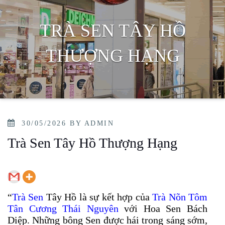
TRÀ SEN TÂY HỒ
THƯỢNG HẠNG
POSTED
30/05/2026
BY
ADMIN
ON
Trà Sen Tây Hồ Thượng Hạng
“
Trà Sen
Tây Hồ là sự kết hợp của
Trà Nõn Tôm
Tân Cương Th
ái Nguy
ên
với Hoa Sen Bách
Diệp. Những bông Sen được hái trong sáng sớm,