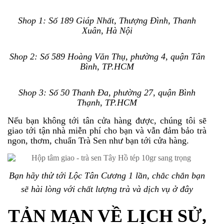
Shop 1: Số 189 Giáp Nhất, Thượng Đình, Thanh
Xuân, Hà Nội
Shop 2: Số 589 Hoàng Văn Thụ, phường 4, quận Tân
Bình, TP.HCM
Shop 3: Số 50 Thanh Đa, phường 27, quận Bình
Thạnh, TP.HCM
N
ếu b
ạn kh
ông t
ới t
ân c
ửa h
àng
đ
ư
ợc, chúng tôi
s
ẽ
giao t
ới t
ận nh
à mi
ễn ph
í cho b
ạn v
à v
ẫn
đ
ảm b
ảo tr
à
ngon, th
ơm, chu
ẩn Tr
à Sen nh
ư b
ạn t
ới c
ửa h
àng.
Bạn hãy thử tới Lộc Tân Cương 1 lần, chắc chắn bạn
sẽ hài lòng với chất lượng trà và dịch
vụ ở đây
TẢN MẠN VỀ LỊCH SỬ,