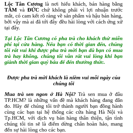
Lộc Tân Cương
là nơi hiếu khách, bán hàng bằng
TÂM
và
ĐỨC
chứ không phải vì lợi nhuận trước
mắt, có cam kết rõ ràng về sản phẩm và hậu bán hàng,
bởi vậy mà ai đã tới đây đều hài lòng với cách ứng xử
tại đây.
Tại Lộc Tân Cương có pha trà cho khách thử miễn
phí tại cửa hàng. Nếu bạn có thời gian đến, chúng
tôi rất vui khi được pha trà mời bạn dù bạn có mua
trà hay không, chúng tôi vẫn rất vui lòng khi bạn
giành thời gian quý báu để đến th
ư
ởng th
ức.
Được pha trà mời khách là niềm vui mỗi ngày của
chúng tôi
Mua trà sen ngon
ở Hà Nội?
Trà sen mua ở đâu
TP.HCM? là những vấn đề mà khách hàng đang đắn
đo. Hãy để chúng tôi trở thành người bạn đồng hành
cùng các bạn tại hệ thống các cửa hàng Hà Nội và
Tp.HCM, với dịch vụ bán hàng thân thiện, tận tình
chúng tôi tin sẽ là điểm dừng chân hoàn hảo, mang
đến sự hài lòng cho các bạn.