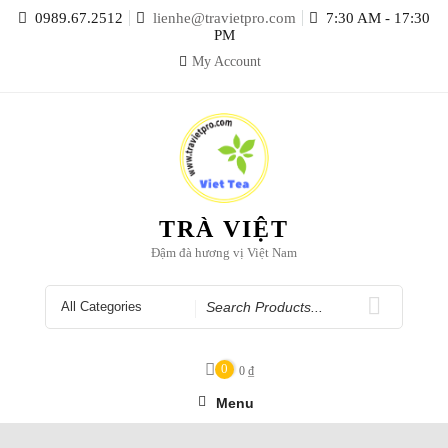
Skip
0989.67.2512
lienhe@travietpro.com
7:30 AM - 17:30
to
PM
content
My Account
TRÀ VIỆT
Đậm đà hương vị Việt Nam
Search
for
0
0
₫
Menu