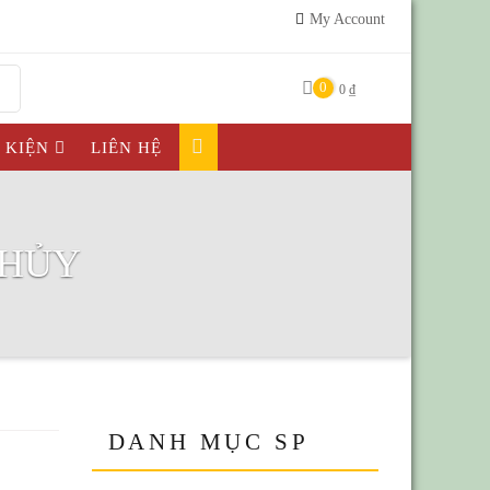
My Account
0
0
₫
Ự KIỆN
LIÊN HỆ
THỦY
DANH MỤC SP