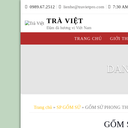
Skip
0989.67.2512
lienhe@travietpro.com
7:30 AM
to
content
TRÀ VIỆT
Đậm đà hương vị Việt Nam
TRANG CHỦ
GIỚI T
DAN
Trang chủ
»
SP GỐM SỨ
» GỐM SỨ PHONG T
GỐM 