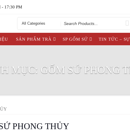
 - 17:30 PM
Search
for
HIỆU
SẢN PHẨM TRÀ
SP GỐM SỨ
TIN TỨC – S
H MỤC:
GỐM SỨ PHONG 
HỦY
SỨ PHONG THỦY