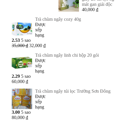
mát gan giải độc
40,000
₫
Trà chùm ngây cozy 40g
Được
xếp
hạng
2.53
5 sao
Giá
Giá
35,000
₫
32,000
₫
gốc
hiện
Trà chùm ngây linh chi hộp 20 gói
là:
tại
Được
35,000 ₫.
là:
xếp
32,000 ₫.
hạng
2.29
5 sao
60,000
₫
Trà chùm ngây túi lọc Trường Sơn Đông
Được
xếp
hạng
3.00
5 sao
80,000
₫