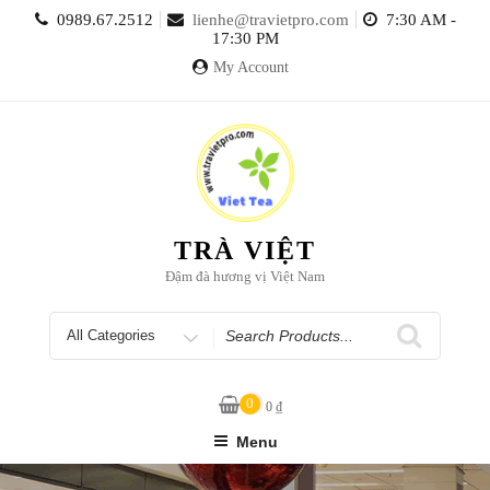
Skip
0989.67.2512
lienhe@travietpro.com
7:30 AM -
to
17:30 PM
content
My Account
TRÀ VIỆT
Đậm đà hương vị Việt Nam
Search
for
0
0
₫
Menu