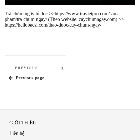
Trà chùm ngây túi lọc >>https://www.travietpro.com/san-
pham/tra-chum-ngay/ (Theo website: caychumngay.com) >>
https://hellobacsi.com/thao-duoc/cay-chum-ngay/
Phân
Previous
PREVIOUS
Page
3
Post
trang
Previous page
bài
viết
GIỚI THIỆU
Liên hệ