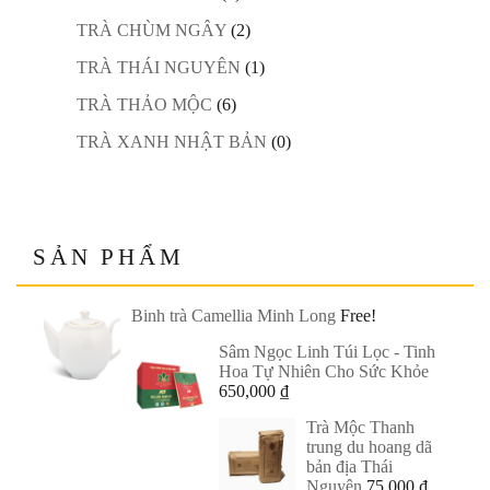
TRÀ CHÙM NGÂY
(2)
TRÀ THÁI NGUYÊN
(1)
TRÀ THẢO MỘC
(6)
TRÀ XANH NHẬT BẢN
(0)
SẢN PHẨM
Binh trà Camellia Minh Long
Free!
Sâm Ngọc Linh Túi Lọc - Tinh
Hoa Tự Nhiên Cho Sức Khỏe
650,000
₫
Trà Mộc Thanh
trung du hoang dã
bản địa Thái
Nguyên
75,000
₫