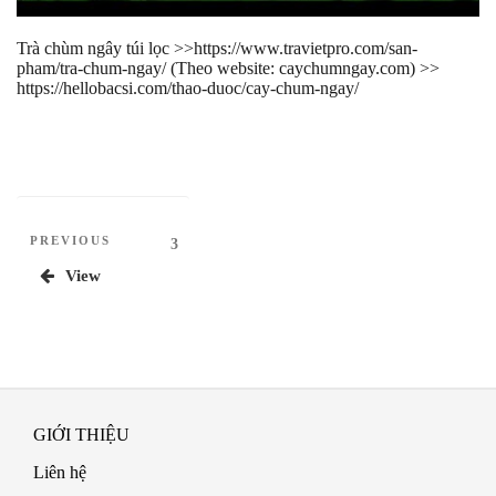
Trà chùm ngây túi lọc >>https://www.travietpro.com/san-
pham/tra-chum-ngay/ (Theo website: caychumngay.com) >>
https://hellobacsi.com/thao-duoc/cay-chum-ngay/
Phân
Previous
PREVIOUS
Page
3
Post
trang
View
bài
viết
GIỚI THIỆU
Liên hệ