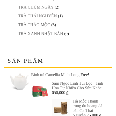
TRÀ CHÙM NGÂY
(2)
TRÀ THÁI NGUYÊN
(1)
TRÀ THẢO MỘC
(6)
TRÀ XANH NHẬT BẢN
(0)
SẢN PHẨM
Binh trà Camellia Minh Long
Free!
Sâm Ngọc Linh Túi Lọc - Tinh
Hoa Tự Nhiên Cho Sức Khỏe
650,000
₫
Trà Mộc Thanh
trung du hoang dã
bản địa Thái
Nguyên
75,000
₫