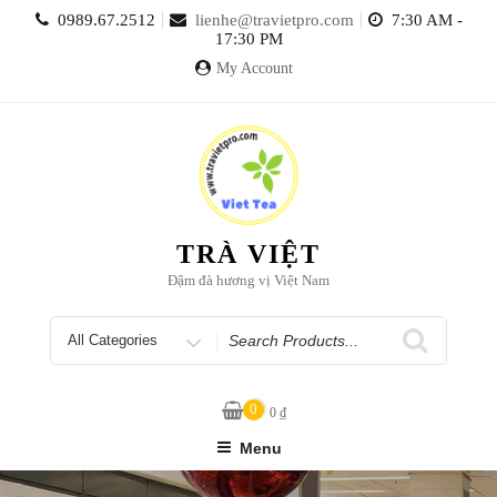
Skip
0989.67.2512
lienhe@travietpro.com
7:30 AM -
to
17:30 PM
content
My Account
TRÀ VIỆT
Đậm đà hương vị Việt Nam
Search
for
0
0
₫
Menu