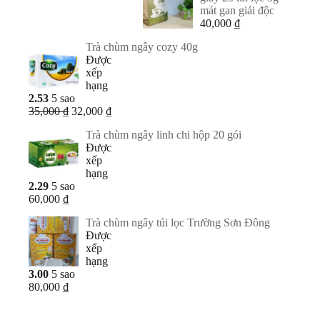
mát gan giải độc
40,000
₫
Trà chùm ngây cozy 40g
Được
xếp
hạng
2.53
5 sao
Giá
Giá
35,000
₫
32,000
₫
gốc
hiện
Trà chùm ngây linh chi hộp 20 gói
là:
tại
Được
35,000 ₫.
là:
xếp
32,000 ₫.
hạng
2.29
5 sao
60,000
₫
Trà chùm ngây túi lọc Trường Sơn Đông
Được
xếp
hạng
3.00
5 sao
80,000
₫