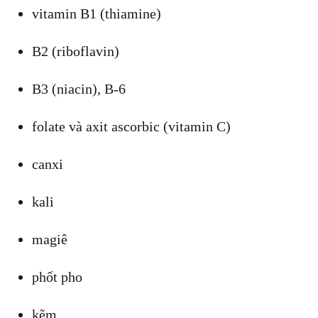
vitamin B1 (thiamine)
B2 (riboflavin)
B3 (niacin), B-6
folate và axit ascorbic (vitamin C)
canxi
kali
magiê
phốt pho
kẽm