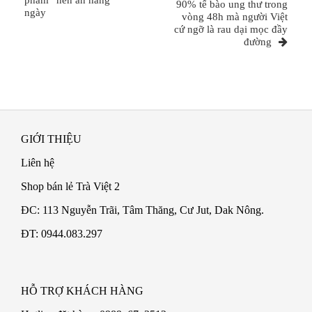
phẩm” nên ăn hằng
viết
90% tế bào ung thư trong
ngày
vòng 48h mà người Việt
cứ ngỡ là rau dại mọc đầy
đường
GIỚI THIỆU
Liên hệ
Shop bán lẻ Trà Việt 2
ĐC: 113 Nguyễn Trãi, Tâm Thăng, Cư Jut, Dak Nông.
ĐT: 0944.083.297
HỖ TRỢ KHÁCH HÀNG