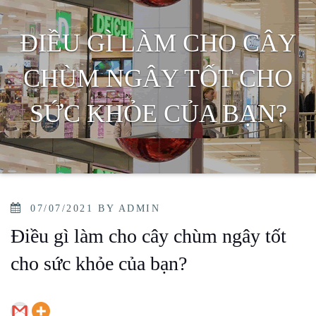
ĐIỀU GÌ LÀM CHO CÂY
CHÙM NGÂY TỐT CHO
SỨC KHỎE CỦA BẠN?
POSTED
07/07/2021
BY
ADMIN
ON
Điều gì làm cho cây chùm ngây tốt
cho sức khỏe của bạn?