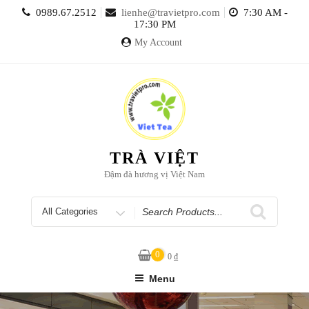
Skip
0989.67.2512
lienhe@travietpro.com
7:30 AM -
to
17:30 PM
content
My Account
TRÀ VIỆT
Đậm đà hương vị Việt Nam
Search
for
0
0
₫
Menu