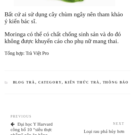
Bất cứ ai sử dụng cây chùm ngây nên tham khảo
ý kiến bác sĩ.
Moringa có thể có chất chống sinh sản và do đó
không được khuyến cáo cho phụ nữ mang thai.
Tổng hợp: Trà Việt Pro
CATEGORIES
BLOG TRÀ
,
CATEGORY
,
KIẾN THỨC TRÀ
,
THÔNG BÁO
Điều
Previous
PREVIOUS
hướng
Post
Next
Đại học Y Harvard
NEXT
bài
Post
công bố 10 “siêu thực
Loại rau phá hủy hơn